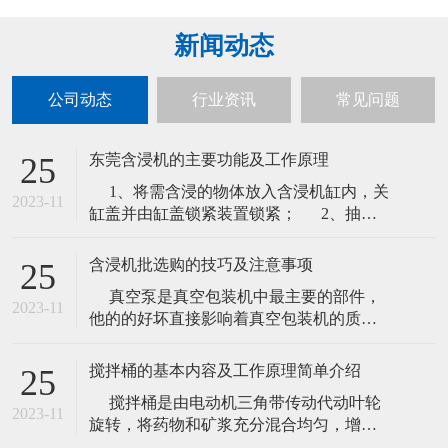
新闻动态
公司动态
行业资讯
常见问题
东莞含浸机的主要功能及工作原理
25
1、将需含浸的物体放入含浸机缸内，关
2023-11
缸盖并由缸盖锁紧装置锁紧； 2、抽真
空负压，保压一段时间；将储液桶的液体
在大气作用下压入缸内，液体达到一定的
含浸机批选购的技巧及注意事项
25
高度后关闭进液 管道； 3、抽真空：达
真空泵是真空包装机中最主要的部件，
到一定的负压后保压维持； 4、平衡打
2023-11
他的的好坏直接影响着真空包装机的质量
开吸管口，含浸机在空气大
的好坏，所以在购买及含浸机批发时应注
意真空泵的质量，一般来说一台好的真空
搅拌桶的基本内容及工作原理简单介绍
25
包装机可以有以下几点： 1.深圳真空含
搅拌桶是由电动机三角带传动代动叶轮
浸机 真空包装机外型使用的材料:现在有喷
2023-11
旋转，将药物和矿浆充分混合均匀，增加
漆的和不锈钢之分,不锈钢的型号也有区别,
药剂作用反应时间强化药物反应质量的必