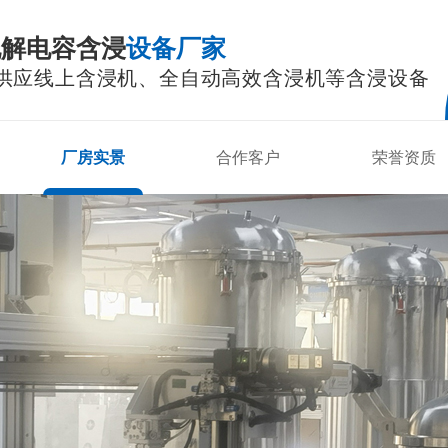
电解电容含浸
设备厂家
供应线上含浸机、全自动高效含浸机等含浸设备
厂房实景
合作客户
荣誉资质