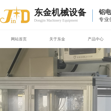
东金机械设备
铝
专业
Dongjin Machinery Equipment
网站首页
关于东金
产品中心