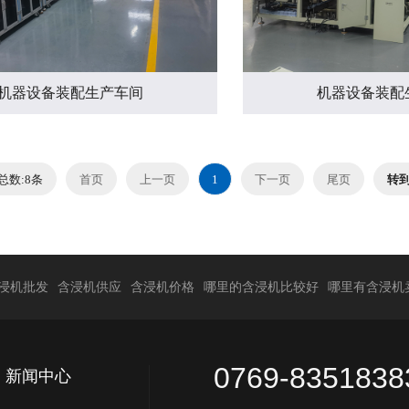
机器设备装配生产车间
机器设备装配
总数:8条
首页
上一页
1
下一页
尾页
转
浸机批发
含浸机供应
含浸机价格
哪里的含浸机比较好
哪里有含浸机
0769-8351838
新闻中心