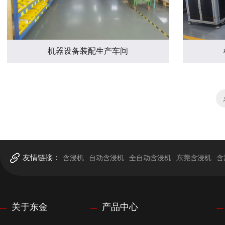
机器设备装配生产车间
友情链接：
含浸机
自动含浸机
全自动含浸机
东莞含浸机
含
关于东金
产品中心