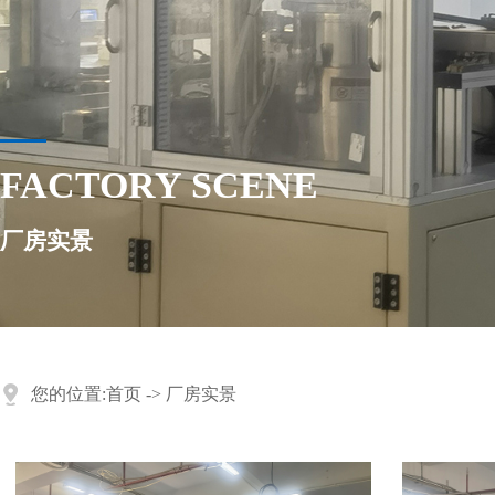
FACTORY SCENE
厂房实景
您的位置:
首页
->
厂房实景