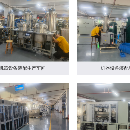
机器设备装配生产车间
机器设备装配