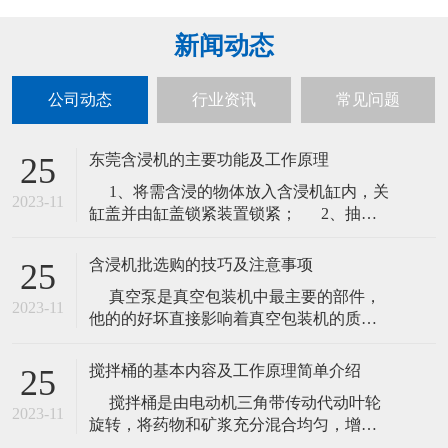
新闻动态
公司动态
行业资讯
常见问题
东莞含浸机的主要功能及工作原理
25
1、将需含浸的物体放入含浸机缸内，关
2023-11
缸盖并由缸盖锁紧装置锁紧； 2、抽真
空负压，保压一段时间；将储液桶的液体
在大气作用下压入缸内，液体达到一定的
含浸机批选购的技巧及注意事项
25
高度后关闭进液 管道； 3、抽真空：达
真空泵是真空包装机中最主要的部件，
到一定的负压后保压维持； 4、平衡打
2023-11
他的的好坏直接影响着真空包装机的质量
开吸管口，含浸机在空气大
的好坏，所以在购买及含浸机批发时应注
意真空泵的质量，一般来说一台好的真空
搅拌桶的基本内容及工作原理简单介绍
25
包装机可以有以下几点： 1.深圳真空含
搅拌桶是由电动机三角带传动代动叶轮
浸机 真空包装机外型使用的材料:现在有喷
2023-11
旋转，将药物和矿浆充分混合均匀，增加
漆的和不锈钢之分,不锈钢的型号也有区别,
药剂作用反应时间强化药物反应质量的必