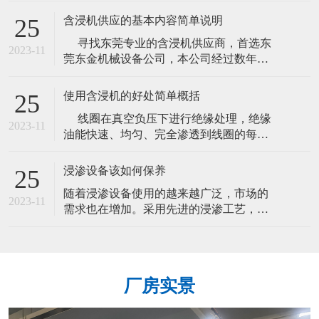
现在真空机上用得最好的
要设备，本机适用于选矿业，也可用作各
含浸机供应的基本内容简单说明
25
种化工业的槽糕搅拌。 使用说明:使用
寻找东莞专业的含浸机供应商，首选东
前先紧固泵体部位螺栓，转动泵轴代轮是
2023-11
莞东金机械设备公司，本公司经过数年的
否灵活，然后开机运行，其它同浮选机。
艰苦历程，磨练出精益求精，奋发向上的
易损件：叶轮，定子。搅拌桶工
意志，抱着勤劳、诚信的原则，秉持创
使用含浸机的好处简单概括
25
新、突破的理念和精神，含浸机供应商为
线圈在真空负压下进行绝缘处理，绝缘
广大客户创造出更多价格更实惠产品。
2023-11
油能快速、均匀、完全渗透到线圈的每个
含浸机供应商专业制造产品有: 真空含浸
细微毛孔和空隙中，且表面光滑。通过真
机、真空浸漆机、自动焊锡机、工业
空绝缘处置的产品，绝缘性能可大大提
浸渗设备该如何保养
25
高，降低产品的功耗，振动噪音及低温升
随着浸渗设备使用的越来越广泛，市场的
等等显著效果，对提高产品的质量，延长
2023-11
需求也在增加。采用先进的浸渗工艺，可
产品的使寿命有很好的效果，所以采用真
使零部件的设计薄壁化，可承受高压至零
空浸漆是激进浸漆无法比拟的工艺选择和
件爆裂，使以往需要返工的比例降小。生
产成本也降低了。那么浸渗设备该如何保
养呢？请看下文： 1、制冷机在室温大于
厂房实景
25℃时打开，日夜不能关闭。 2、