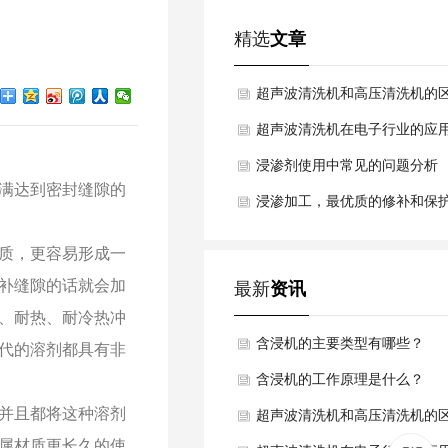
精选
文章
超声波清洗机和高压清洗机的
别是什么？
超声波清洗机在电子行业的应
浸渗剂使用中常见的问题分析
满达到密封缝隙的
浸渗加工，最优质的修补和保
方式
质，更容易形成一
补缝隙的话就会加
最新
资讯
、耐热、耐冷热冲
含浸机的主要类型有哪些？
代的溶剂都具有非
含浸机的工作原理是什么？
并且都将这种溶剂
超声波清洗机和高压清洗机的
属材质更长久的使