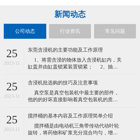
新闻动态
公司动态
行业资讯
常见问题
东莞含浸机的主要功能及工作原理
25
1、将需含浸的物体放入含浸机缸内，关
2023-11
缸盖并由缸盖锁紧装置锁紧； 2、抽真
空负压，保压一段时间；将储液桶的液体
在大气作用下压入缸内，液体达到一定的
含浸机批选购的技巧及注意事项
25
高度后关闭进液 管道； 3、抽真空：达
真空泵是真空包装机中最主要的部件，
到一定的负压后保压维持； 4、平衡打
2023-11
他的的好坏直接影响着真空包装机的质量
开吸管口，含浸机在空气大
的好坏，所以在购买及含浸机批发时应注
意真空泵的质量，一般来说一台好的真空
搅拌桶的基本内容及工作原理简单介绍
25
包装机可以有以下几点： 1.深圳真空含
搅拌桶是由电动机三角带传动代动叶轮
浸机 真空包装机外型使用的材料:现在有喷
2023-11
旋转，将药物和矿浆充分混合均匀，增加
漆的和不锈钢之分,不锈钢的型号也有区别,
药剂作用反应时间强化药物反应质量的必