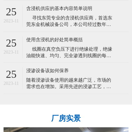
现在真空机上用得最好的
要设备，本机适用于选矿业，也可用作各
含浸机供应的基本内容简单说明
25
种化工业的槽糕搅拌。 使用说明:使用
寻找东莞专业的含浸机供应商，首选东
前先紧固泵体部位螺栓，转动泵轴代轮是
2023-11
莞东金机械设备公司，本公司经过数年的
否灵活，然后开机运行，其它同浮选机。
艰苦历程，磨练出精益求精，奋发向上的
易损件：叶轮，定子。搅拌桶工
意志，抱着勤劳、诚信的原则，秉持创
使用含浸机的好处简单概括
25
新、突破的理念和精神，含浸机供应商为
线圈在真空负压下进行绝缘处理，绝缘
广大客户创造出更多价格更实惠产品。
2023-11
油能快速、均匀、完全渗透到线圈的每个
含浸机供应商专业制造产品有: 真空含浸
细微毛孔和空隙中，且表面光滑。通过真
机、真空浸漆机、自动焊锡机、工业
空绝缘处置的产品，绝缘性能可大大提
浸渗设备该如何保养
25
高，降低产品的功耗，振动噪音及低温升
随着浸渗设备使用的越来越广泛，市场的
等等显著效果，对提高产品的质量，延长
2023-11
需求也在增加。采用先进的浸渗工艺，可
产品的使寿命有很好的效果，所以采用真
使零部件的设计薄壁化，可承受高压至零
空浸漆是激进浸漆无法比拟的工艺选择和
件爆裂，使以往需要返工的比例降小。生
产成本也降低了。那么浸渗设备该如何保
养呢？请看下文： 1、制冷机在室温大于
厂房实景
25℃时打开，日夜不能关闭。 2、