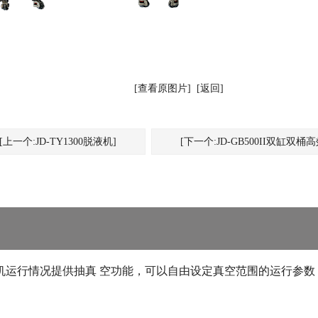
[查看原图片]
[返回]
[上一个:JD-TY1300脱液机]
[下一个:JD-GB500II双缸双桶
机运行情况提供抽真 空功能，可以自由设定真空范围的运行参数
；